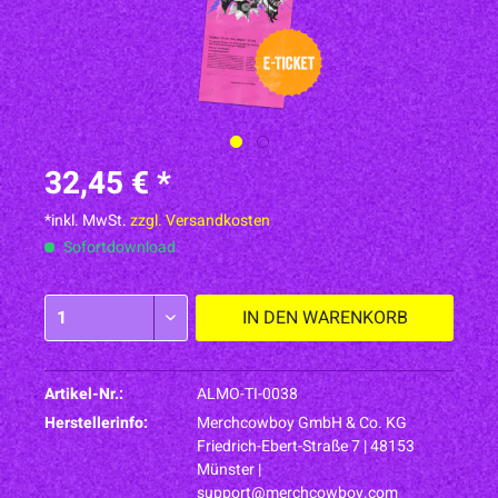
32,45 € *
*inkl. MwSt.
zzgl. Versandkosten
Sofortdownload
IN DEN
WARENKORB
Artikel-Nr.:
ALMO-TI-0038
Herstellerinfo:
Merchcowboy GmbH & Co. KG
Friedrich-Ebert-Straße 7 | 48153
Münster |
support@merchcowboy.com