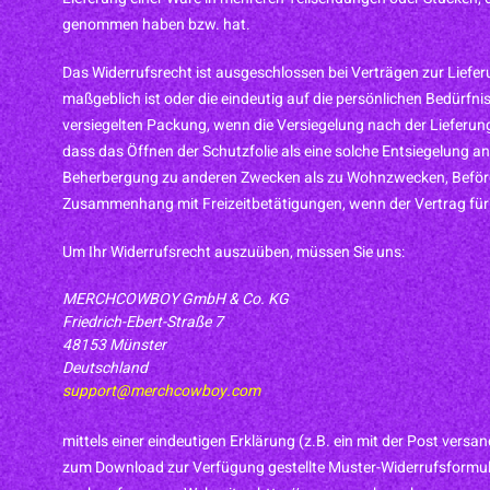
genommen haben bzw. hat.
Das Widerrufsrecht ist ausgeschlossen bei Verträgen zur Liefer
maßgeblich ist oder die eindeutig auf die persönlichen Bedürf
versiegelten Packung, wenn die Versiegelung nach der Lieferung
dass das Öffnen der Schutzfolie als eine solche Entsiegelung a
Beherbergung zu anderen Zwecken als zu Wohnzwecken, Beförde
Zusammenhang mit Freizeitbetätigungen, wenn der Vertrag für d
Um Ihr Widerrufsrecht auszuüben, müssen Sie uns:
MERCHCOWBOY GmbH & Co. KG
Friedrich-Ebert-Straße 7
48153 Münster
Deutschland
support@merchcowboy.com
mittels einer eindeutigen Erklärung (z.B. ein mit der Post versa
zum Download zur Verfügung gestellte Muster-Widerrufsformula