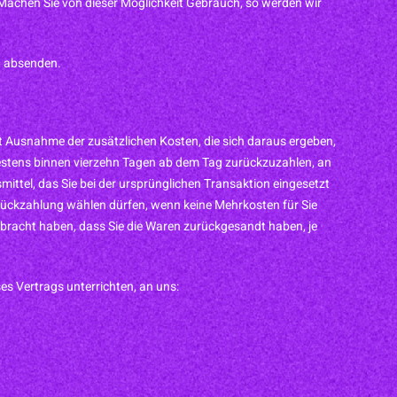
chen Sie von dieser Möglichkeit Gebrauch, so werden wir
st absenden.
mit Ausnahme der zusätzlichen Kosten, die sich daraus ergeben,
testens binnen vierzehn Tagen ab dem Tag zurückzuzahlen, an
ittel, das Sie bei der ursprünglichen Transaktion eingesetzt
 Rückzahlung wählen dürfen, wenn keine Mehrkosten für Sie
rbracht haben, dass Sie die Waren zurückgesandt haben, je
es Vertrags unterrichten, an uns: