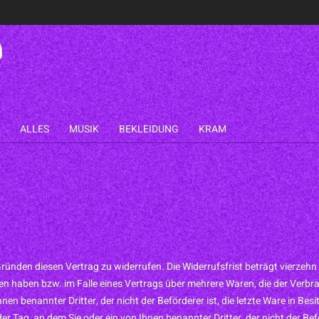
ALLES
MUSIK
BEKLEIDUNG
KRAM
ünden diesen Vertrag zu widerrufen. Die Widerrufsfrist beträgt vierzehn
mmen haben bzw. im Falle eines Vertrags über mehrere Waren, die der Verbr
hnen benannter Dritter, der nicht der Beförderer ist, die letzte Ware in B
 Tag, an dem Sie oder ein von Ihnen benannter Dritter, der nicht der Beför