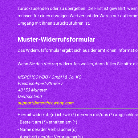
zurückzusenden oder zu übergeben. Die Frist ist gewahrt, wenn
müssen für einen etwaigen Wertverlust der Waren nur aufkomme
Umgang mit ihnen zurückzuführen ist.
Muster-Widerrufsformular
Das Widerrufsformular ergibt sich aus der amtlichen Information
Wenn Sie den Vertrag widerrufen wollen, dann füllen Sie bitte 
MERCHCOWBOY GmbH & Co. KG
Friedrich-Ebert-Straße 7
48153 Münster
Deutschland
support@merchcowboy.com
Hiermit widerrufe(n) ich/wir (*) den von mir/uns (*) abgeschlos
- Bestellt am (*)/erhalten am (*)
- Name des/der Verbraucher(s)
- Anschrift des/der Verbraucher(s)