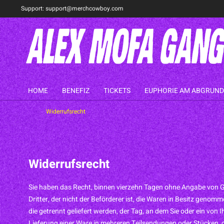
Support:
support@merchcowboy.com
HOME
BENEFIZ
TICKETS
EUPHORIE AM ABGRUND
Widerrufsrecht
Widerrufsrecht
Sie haben das Recht, binnen vierzehn Tagen ohne Angabe von Gr
Dritter, der nicht der Beförderer ist, die Waren in Besitz geno
die getrennt geliefert werden, der Tag, an dem Sie oder ein von I
Lieferung einer Ware in mehreren Teilsendungen oder Stücken, der