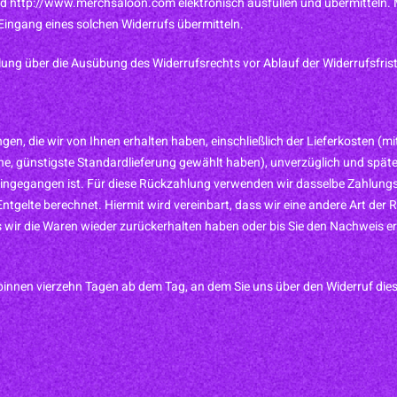
ttp://www.merchsaloon.com elektronisch ausfüllen und übermitteln. Ma
 Eingang eines solchen Widerrufs übermitteln.
eilung über die Ausübung des Widerrufsrechts vor Ablauf der Widerrufsfri
gen, die wir von Ihnen erhalten haben, einschließlich der Lieferkosten (
tene, günstigste Standardlieferung gewählt haben), unverzüglich und spä
 eingegangen ist. Für diese Rückzahlung verwenden wir dasselbe Zahlungsm
tgelte berechnet. Hiermit wird vereinbart, dass wir eine andere Art der
 wir die Waren wieder zurückerhalten haben oder bis Sie den Nachweis e
binnen vierzehn Tagen ab dem Tag, an dem Sie uns über den Widerruf dies