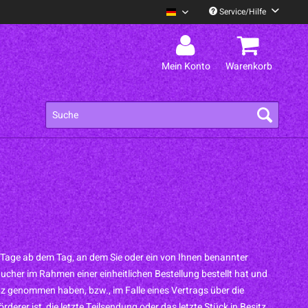
Service/Hilfe
Alex Mofa Gang Deutsch
Mein Konto
Warenkorb
 Tage ab dem Tag, an dem Sie oder ein von Ihnen benannter
aucher im Rahmen einer einheitlichen Bestellung bestellt hat und
esitz genommen haben, bzw., im Falle eines Vertrags über die
derer ist, die letzte Teilsendung oder das letzte Stück in Besitz