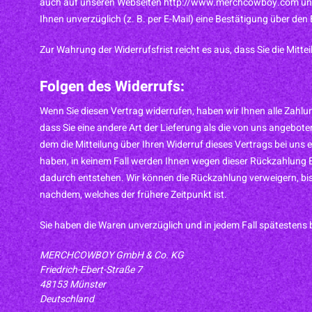
auch auf unseren Webseiten http://www.merchcowboy.com und h
Ihnen unverzüglich (z. B. per E-Mail) eine Bestätigung über den
Zur Wahrung der Widerrufsfrist reicht es aus, dass Sie die Mitt
Folgen des Widerrufs:
Wenn Sie diesen Vertrag widerrufen, haben wir Ihnen alle Zahlun
dass Sie eine andere Art der Lieferung als die von uns angebo
dem die Mitteilung über Ihren Widerruf dieses Vertrags bei uns
haben, in keinem Fall werden Ihnen wegen dieser Rückzahlung En
dadurch entstehen. Wir können die Rückzahlung verweigern, bis
nachdem, welches der frühere Zeitpunkt ist.
Sie haben die Waren unverzüglich und in jedem Fall spätestens 
MERCHCOWBOY GmbH & Co. KG
Friedrich-Ebert-Straße 7
48153 Münster
Deutschland