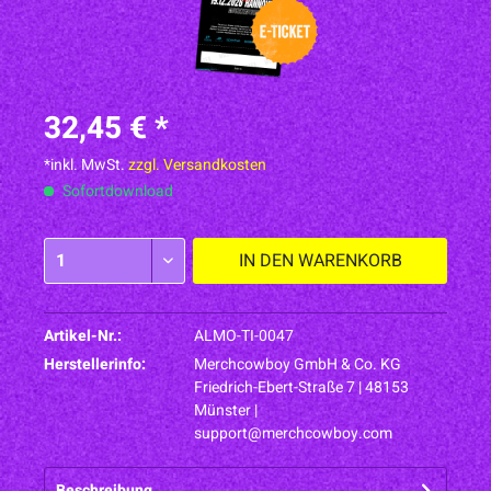
32,45 € *
*inkl. MwSt.
zzgl. Versandkosten
Sofortdownload
IN DEN
WARENKORB
Artikel-Nr.:
ALMO-TI-0047
Herstellerinfo:
Merchcowboy GmbH & Co. KG
Friedrich-Ebert-Straße 7 | 48153
Münster |
support@merchcowboy.com
Beschreibung