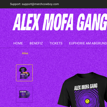
Support:
support@merchcowboy.com
HOME
BENEFIZ
TICKETS
EUPHORIE AM ABGRUND
Alles