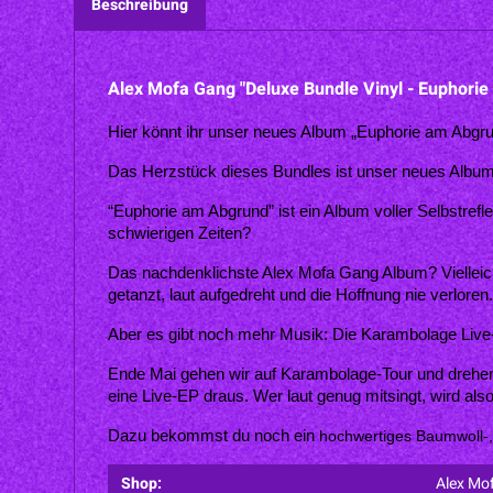
Beschreibung
Alex Mofa Gang "Deluxe Bundle Vinyl - Euphori
Hier könnt ihr unser neues Album „Euphorie am Abgr
Das Herzstück dieses Bundles ist unser neues Album 
“Euphorie am Abgrund” ist ein Album voller Selbstrefle
schwierigen Zeiten? 
Das nachdenklichste Alex Mofa Gang Album? Vielleicht.
getanzt, laut aufgedreht und die Hoffnung nie verloren
Aber es gibt noch mehr Musik: Die Karambolage Live-
Ende Mai gehen wir auf Karambolage-Tour und drehen d
eine Live-EP draus. Wer laut genug mitsingt, wird also
Dazu bekommst du noch ein 
hochwertiges Baumwoll-, 
Shop:
Alex Mo