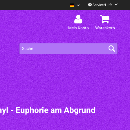
Service/Hilfe
Alex Mofa Gang Deutsch
Mein Konto
Warenkorb
nyl - Euphorie am Abgrund