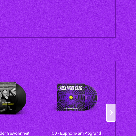
AU
 der Gewohnheit
CD - Euphorie am Abgrund
LP - E