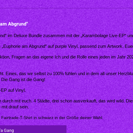
e am Abgrund"
und“ im Deluxe Bundle zusammen mit der „Karambolage Live-EP“ und 
„Euphorie am Abgrund“ auf purple Vinyl, passend zum Artwork. Euer P
ktion, Fragen an das eigene Ich und die Rolle eines jeden im Jahr 2024
 Eines, das wir selbst zu 100% fühlen und in dem all unser Herzblut s
. Die Gang ist die Gang! 
EP auf Vinyl. 
urch mit euch. 4 Städte, drei schon ausverkauft, das wird wild. Di
 mit drauf sein.
Fairtrade-T-Shirt in schwarz in der Größe deiner Wahl. 
fa Gang