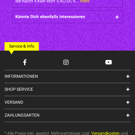
die Nacht 4 Kein Wort 5 AC/DC 6...
mehr
Könnte Dich ebenfalls interessieren
Service & Info
INFORMATIONEN
SHOP SERVICE
VERSAND
ZAHLUNGSARTEN
* Alle Preise inkl. gesetzl. Mehrwertsteuer zzgl.
Versandkosten
und